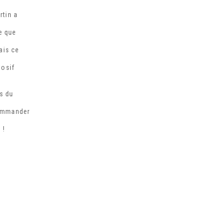
rtin a
re que
ais ce
losif
s du
commander
 !