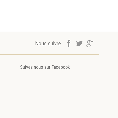
Voyage dans l'irréel
MADAME MEUF...
PRISE DE
COURS...
Nous suivre
Suivez nous sur Facebook