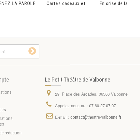
ENEZ LA PAROLE
Cartes cadeaux et...
En crise de la...
mpte
Le Petit Théâtre de Valbonne
vations
29, Place des Arcades, 06560 Valbonne
s
Appelez-nous au :
07.60.27.07.07
ses
E-mail :
contact@theatre-valbonne.fr
mations
les
de réduction