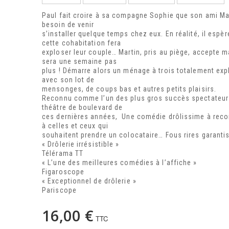
Paul fait croire à sa compagne Sophie que son ami Ma
besoin de venir
s’installer quelque temps chez eux. En réalité, il espè
cette cohabitation fera
exploser leur couple… Martin, pris au piège, accepte m
sera une semaine pas
plus ! Démarre alors un ménage à trois totalement exp
avec son lot de
mensonges, de coups bas et autres petits plaisirs.
Reconnu comme l’un des plus gros succès spectateur
théâtre de boulevard de
ces dernières années, Une comédie drôlissime à re
à celles et ceux qui
souhaitent prendre un colocataire… Fous rires garantis
« Drôlerie irrésistible »
Télérama TT
« L’une des meilleures comédies à l’affiche »
Figaroscope
« Exceptionnel de drôlerie »
Pariscope
16,00 €
TTC