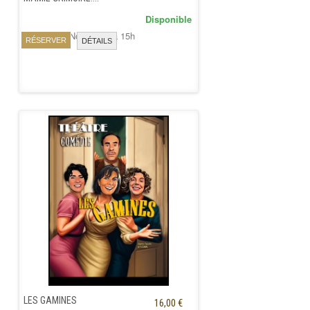
Disponible
Samedi 28 Novembre à 15h
RÉSERVER
DÉTAILS
LES GAMINES
16,00 €