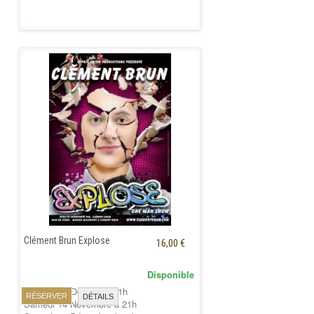
Clément Brun Explose
16,00 €
Disponible
Samedi 17 Octobre à 21h
RÉSERVER
DÉTAILS
Samedi 14 Novembre à 21h