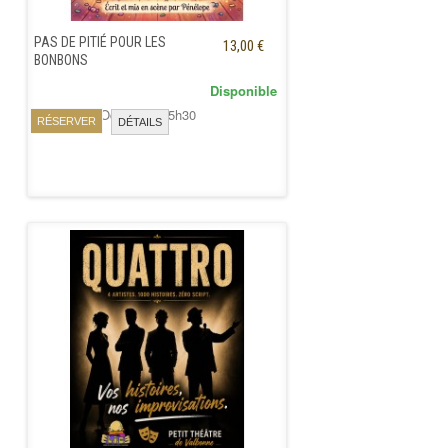
PAS DE PITIÉ POUR LES
13,00 €
BONBONS
Disponible
Samedi 31 Octobre à 15h30
RÉSERVER
DÉTAILS