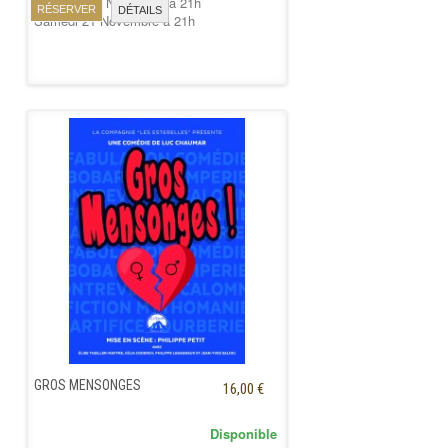
Vendredi 20 Novembre à 21h
RÉSERVER
DÉTAILS
Samedi 21 Novembre à 21h
GROS MENSONGES
16,00 €
Disponible