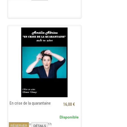
En crise de la quarantaine
16,00 €
Disponible
Jeudi 26 Novembre à 21h
RÉSERVER
DÉTAILS