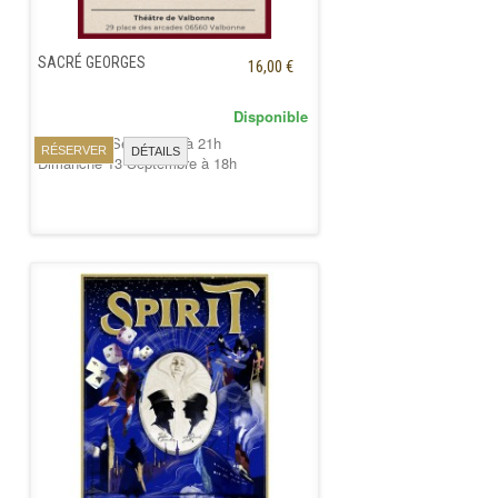
SACRÉ GEORGES
16,00 €
Disponible
Samedi 12 Septembre à 21h
RÉSERVER
DÉTAILS
Dimanche 13 Septembre à 18h