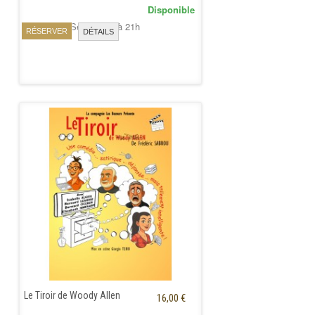
Disponible
Samedi 26 Septembre à 21h
RÉSERVER
DÉTAILS
Le Tiroir de Woody Allen
16,00 €