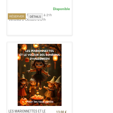
Disponible
Vendredi 18 Septembre à 21h
RÉSERVER
DÉTAILS
Vendredi 2 Octobre à 21h
LES MARIONNETTES ET LE
13,00 €