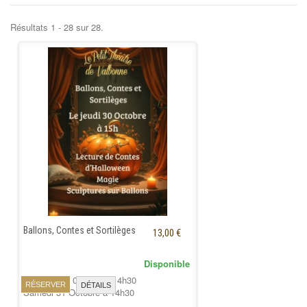
+
ENFANTS
Résultats 1 - 28 sur 28.
CARTES CADEAUX
COURS & ATELIERS
CONTACT
Ballons, Contes et Sortilèges
13,00 €
Disponible
Vendredi 30 0ctobre à 14h30
RÉSERVER
DÉTAILS
Samedi 31 Octobre à 14h30