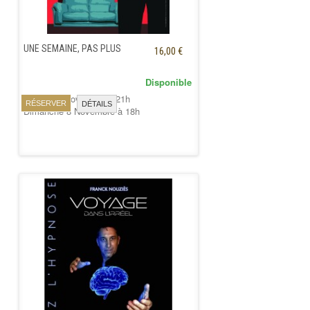
UNE SEMAINE, PAS PLUS
16,00 €
Disponible
Samedi 7 Novembre à 21h
RÉSERVER
DÉTAILS
Dimanche 8 Novembre à 18h