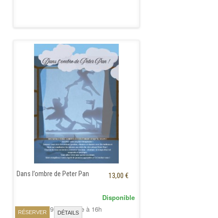
Dans l’ombre de Peter Pan
13,00 €
Disponible
Dimanche 29 Novembre à 16h
RÉSERVER
DÉTAILS