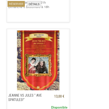
Samedi 5 Décembre à 21h
RÉSERVER
DÉTAILS
Dimanche 6 Décembre à 18h
JEANNE VS JULES " AVE
13,00 €
SPATULES!"
Disponible