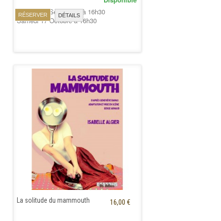
Samedi 19 Septembre à 16h30
RÉSERVER
DÉTAILS
Samedi 17 Octobre à 16h30
La solitude du mammouth
16,00 €