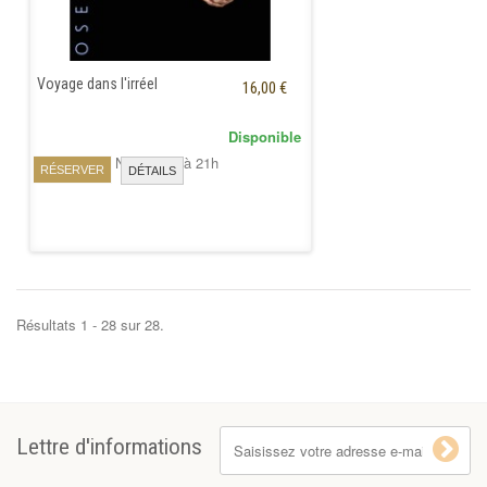
Voyage dans l'irréel
16,00 €
Disponible
Vendredi 13 Novembre à 21h
RÉSERVER
DÉTAILS
Résultats 1 - 28 sur 28.
Lettre d'informations