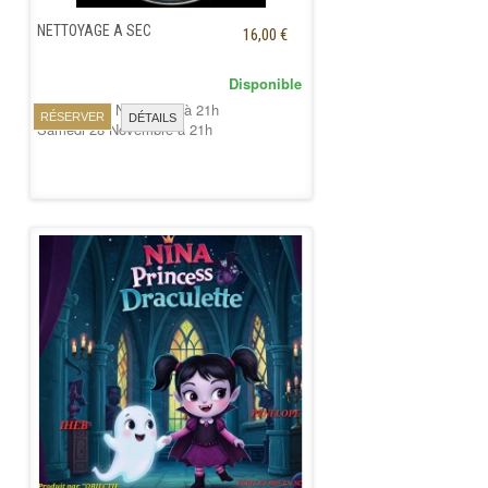
NETTOYAGE A SEC
16,00 €
Disponible
Vendredi 27 Novembre à 21h
RÉSERVER
DÉTAILS
Samedi 28 Novembre à 21h