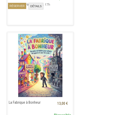
Samedi 28 Novembre à 17h
RÉSERVER
DÉTAILS
La Fabrique à Bonheur
13,00 €
Disponible