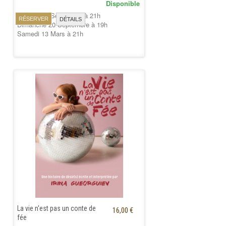
Disponible
Samedi 19 Septembre à 21h
RÉSERVER
DÉTAILS
Dimanche 20 Septembre à 19h
Samedi 13 Mars à 21h
La vie n'est pas un conte de
16,00 €
fée