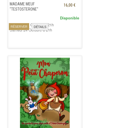
MADAME MEUF
16,00 €
"TESTOSTERONE"
Disponible
Vendredi 23 Octobre à 21h
RÉSERVER
DÉTAILS
Samedi 24 Octobre à 21h