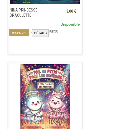
NINA PRINCESSE
13,00 €
DRACULETTE
Disponible
Vendredi 30 Octobre à 16h30
RÉSERVER
DÉTAILS