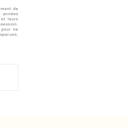
rement de
s années
 et leurs
bsession.
, pour ne
isparues,