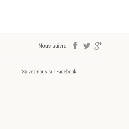
Voyage dans l'irréel
MADAME MEUF...
PRISE DE
COURS...
Nous suivre
Suivez nous sur Facebook