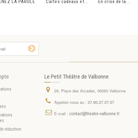
ENEZ LA PAROLE
Cartes cadeaux et...
En crise de la...
mpte
Le Petit Théâtre de Valbonne
vations
29, Place des Arcades, 06560 Valbonne
s
Appelez-nous au :
07.60.27.07.07
ses
E-mail :
contact@theatre-valbonne.fr
mations
les
de réduction