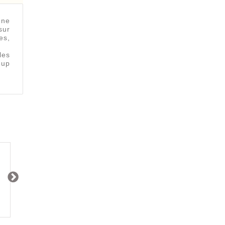
une
sur
es,
les
oup