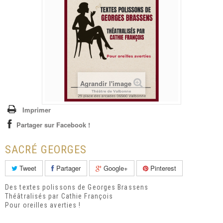
+
ENFANTS
CARTES CADEAUX
COURS & ATELIERS
CONTACT
Agrandir l'image
Imprimer
Partager sur Facebook !
SACRÉ GEORGES
Tweet
Partager
Google+
Pinterest
Des textes polissons de Georges Brassens
Théâtralisés par Cathie François
Pour oreilles averties !