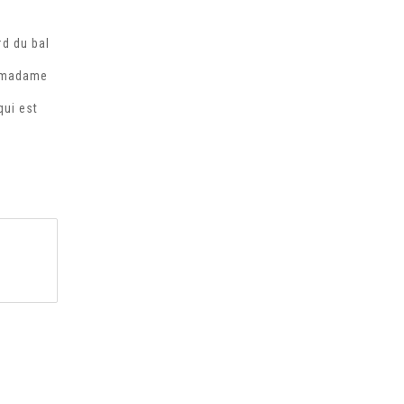
rd du bal
de madame
qui est