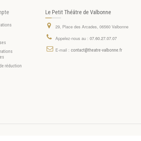
mpte
Le Petit Théâtre de Valbonne
vations
29, Place des Arcades, 06560 Valbonne
s
Appelez-nous au :
07.60.27.07.07
ses
E-mail :
contact@theatre-valbonne.fr
mations
les
de réduction